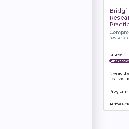
Bridgi
Resea
Practi
Compre
ressour
Sujets:
Arts et sci
Niveau d'é
les niveau
Programm
Termes-cl