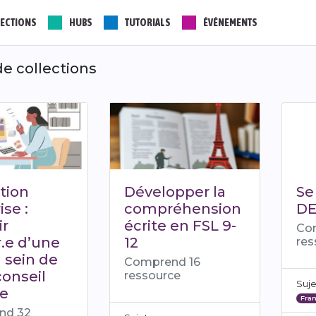
ECTIONS
HUBS
TUTORIALS
ÉVÉNEMENTS
e collections
tion
Développer la
Se
se :
compréhension
DE
ir
écrite en FSL 9-
Co
.e d’une
12
res
 sein de
Comprend 16
conseil
ressource
Suje
re
Fran
nd 32