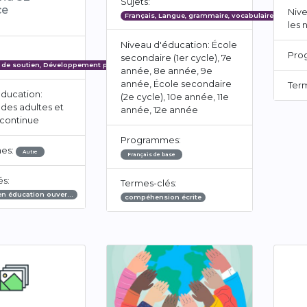
Sujets:
ce
Nive
Français, Langue, grammaire, vocabulaire
les 
Niveau d'éducation: École
Pro
secondaire (1er cycle), 7e
de soutien, Développement professionnel en milieu éducatif
année, 8e année, 9e
année, École secondaire
Ter
éducation:
(2e cycle), 10e année, 11e
des adultes et
année, 12e année
 continue
Programmes:
es:
Autre
Français de base
és:
Termes-clés:
en éducation ouver…
compéhension écrite