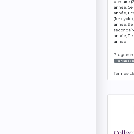
primaire (
année, 5e
année, Éc
(1er cycle)
année, 9e
secondaire
année, 11e
année
Programm
Français de b
Termes-cl
Collec