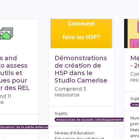
s and
Démonstrations
Ma
to assess
de création de
- 
tils et
H5P dans le
Co
ues pour
Studio Camerise
res
r des REL
Comprend 3
ressource
d 11
Suje
ce
Fran
Sujets:
Nive
Ressources de soutien, Développement professionn
prim
Éducation de la petite enfance
Mate
Niveau d'éducation:
anné
Éducation des adultes et