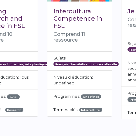
ng
Intercultural
Je
rch and
Competence in
Co
ce in FSL
FSL
res
nd 10
Comprend 11
ce
ressource
Suje
Fran
Sujets:
Nive
ences humaines, Arts plastiques
Français, Sensibilisation interculturelle
seco
ann
ducation: Tous
Niveau d'éducation:
ann
x
Undefined
Pro
es:
Programmes:
Undefined
Autre
Appr
Termes-clés:
és:
Interculturel
Research
Ter