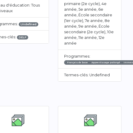
primaire (2e cycle), 4e
au d'éducation: Tous
année, 5e année, 6e
niveaux
année, École secondaire
(1er cycle), 7e année, 8e
grammes:
Undefined
année, 9e année, École
secondaire (2e cycle), 10e
mes-clés:
année, 11e année, 12e
DELF
année
Programmes:
Français de base
Apprentissage prolongé
Immers
Termes-clés: Undefined