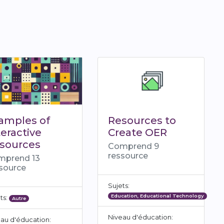
amples of
Resources to
teractive
Create OER
sources
Comprend 9
ressource
mprend 13
source
Sujets:
Education, Educational Technology
ts:
Autre
Niveau d'éducation:
au d'éducation: