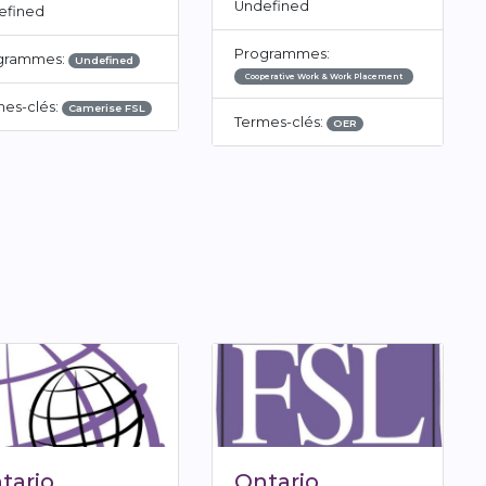
Undefined
efined
Programmes:
grammes:
Undefined
Cooperative Work & Work Placement
mes-clés:
Camerise FSL
Termes-clés:
OER
tario
Ontario