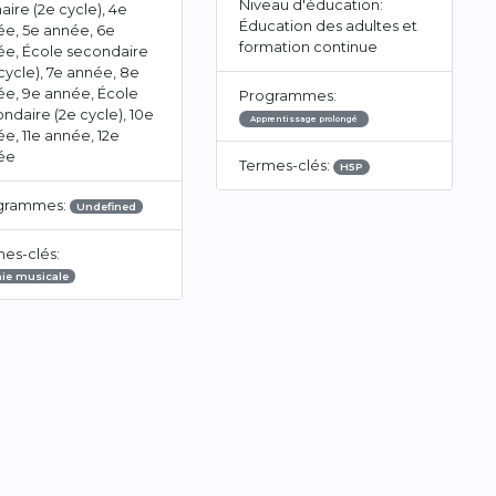
Niveau d'éducation:
aire (2e cycle), 4e
Éducation des adultes et
e, 5e année, 6e
formation continue
ée, École secondaire
 cycle), 7e année, 8e
e, 9e année, École
Programmes:
ndaire (2e cycle), 10e
Apprentissage prolongé
e, 11e année, 12e
ée
Termes-clés:
H5P
grammes:
Undefined
es-clés:
ie musicale