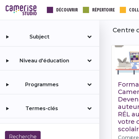
Aller
DÉCOUVRIR
RÉPERTOIRE
COLL
au
contenu
principal
Centre d
Subject
Niveau d'éducation
Forma
Programmes
Cameri
Deven
auteur
Termes-clés
RÉL au
votre 
scolai
Compre