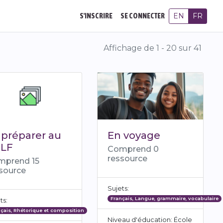
EN
FR
S'INSCRIRE
SE CONNECTER
Affichage de 1 - 20 sur 41
 préparer au
En voyage
LF
Comprend 0
ressource
mprend 15
source
Sujets:
Français, Langue, grammaire, vocabulaire
ts:
çais, Rhétorique et composition
Niveau d'éducation: École