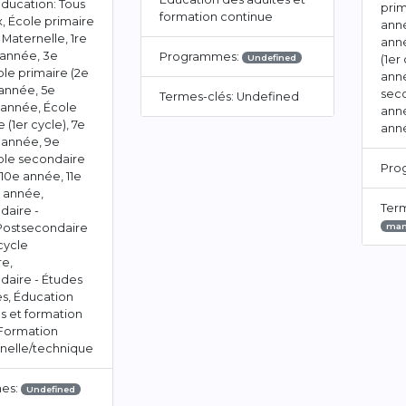
ducation: Tous
prim
formation continue
x, École primaire
anné
, Maternelle, 1re
ann
 année, 3e
Programmes:
Undefined
(1er
le primaire (2e
anné
 année, 5e
seco
Termes-clés: Undefined
 année, École
anné
 (1er cycle), 7e
ann
 année, 9e
ole secondaire
Pro
 10e année, 11e
e année,
Term
daire -
 Postsecondaire
man
cycle
re,
daire - Études
s, Éducation
s et formation
 Formation
nnelle/technique
es:
Undefined