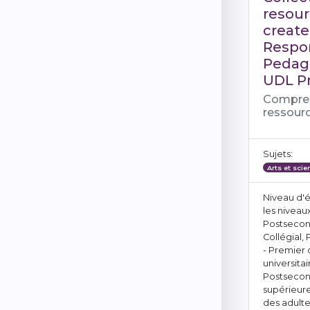
resour
create
Respo
Pedag
UDL Pr
Compre
ressour
Sujets:
Arts et sci
Niveau d'é
les niveaux
Postsecon
Collégial,
- Premier 
universitai
Postsecon
supérieure
des adulte