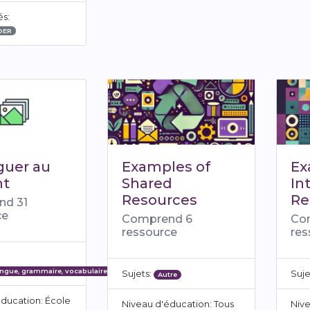
és:
OER
guer au
Examples of
Ex
nt
Shared
In
Resources
Re
nd 31
ce
Comprend 6
Co
ressource
res
angue, grammaire, vocabulaire
Sujets:
Suje
Autre
ducation: École
Niveau d'éducation: Tous
Nive