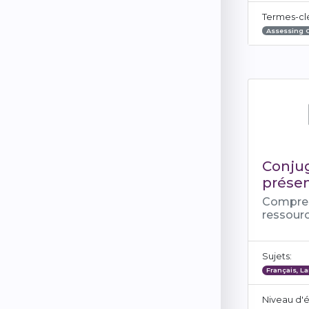
Termes-cl
Assessing 
Conju
prése
Compre
ressour
Sujets:
Français, L
Niveau d'é