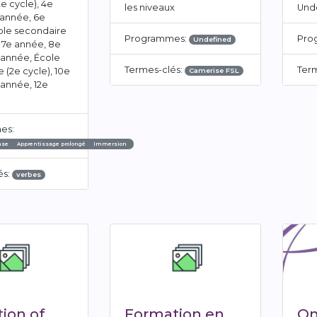
2e cycle), 4e
les niveaux
Und
 année, 6e
ole secondaire
Programmes:
Pro
Undefined
, 7e année, 8e
 année, École
Termes-clés:
Ter
 (2e cycle), 10e
Camerise FSL
 année, 12e
es:
ase
Apprentissage prolongé
Immersion
és:
verbes
tion of
Formation en
On