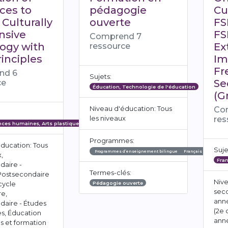
ces to
pédagogie
Cu
 Culturally
ouverte
FS
nsive
FS
Comprend 7
ogy with
Ex
ressource
inciples
Im
Fr
nd 6
Sujets:
Se
ce
Éducation, Technologie de l'éducation
(G
Niveau d'éducation: Tous
Co
les niveaux
res
ences humaines, Arts plastiques
Programmes:
ducation: Tous
Suje
Programmes d’enseignement bilingue
Français de base
A
,
Fran
daire -
Termes-clés:
 Postsecondaire
Nive
cycle
Pédagogie ouverte
seco
re,
ann
daire - Études
(2e 
s, Éducation
ann
s et formation