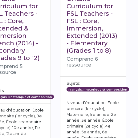
rriculum for
Curriculum for
L Teachers -
FSL Teachers -
L : Core,
FSL : Core,
tended &
Immersion,
mersion
Extended (2013)
ench (2014) -
- Elementary
condary
(Grades 1 to 8)
rades 9 to 12)
Comprend 6
ressource
mprend 5
source
Sujets:
Français, Rhétorique et composition
ts:
pprentissage prolongé
çais, Rhétorique et composition
Niveau d'éducation: École
primaire (1er cycle),
au d'éducation: École
Maternelle, 1re année, 2e
ndaire (1er cycle), 9e
année, 3e année, École
ée, École secondaire
primaire (2e cycle), 4e
cycle), 10e année, 11e
année, 5e année, 6e
ée, 12e année
année, École secondaire