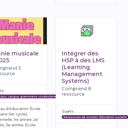
nie musicale
Intégrer des
2025
H5P à des LMS
(Learning
mprend 5
Management
source
Systems)
Comprend 8
ts:
ressource
çais, Langue, grammaire, vocabulaire
au d'éducation: École
el en milieu éducatif
Sujets:
aire (1er cycle),
Ressources de soutien, Éducation ouverte
rnelle, 1re année, 2e
e, 3e année, École