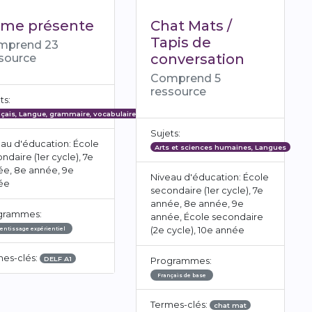
 me présente
Chat Mats /
Tapis de
mprend 23
conversation
source
Comprend 5
ressource
ts:
çais, Langue, grammaire, vocabulaire
Sujets:
au d'éducation: École
Arts et sciences humaines, Langues
ndaire (1er cycle), 7e
ée, 8e année, 9e
Niveau d'éducation: École
ée
secondaire (1er cycle), 7e
année, 8e année, 9e
grammes:
année, École secondaire
(2e cycle), 10e année
entissage expérientiel
mes-clés:
DELF A1
Programmes:
Français de base
Termes-clés:
chat mat