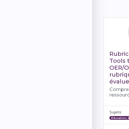
Rubric
Tools 
OER/Ou
rubriq
évalue
Compren
ressour
Sujets:
Éducation, 