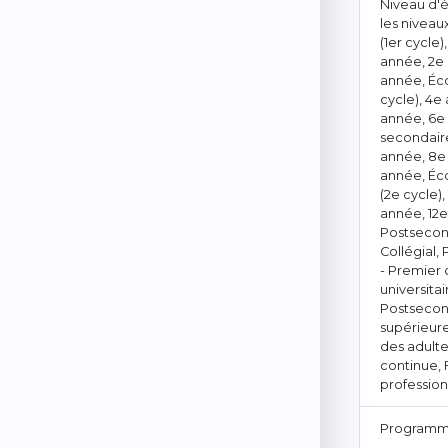
Niveau d'é
les niveau
(1er cycle)
année, 2e
année, Éco
cycle), 4e
année, 6e
secondaire
année, 8e
année, Éc
(2e cycle),
année, 12
Postsecon
Collégial,
- Premier 
universitai
Postsecon
supérieure
des adulte
continue,
professio
Programm