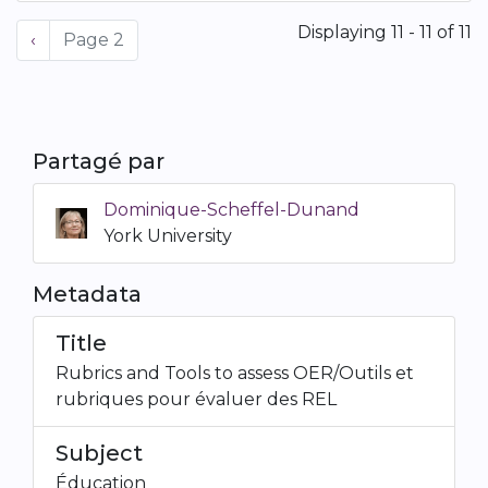
Pagination
Displaying 11 - 11 of 11
Previous
‹
Page 2
page
Partagé par
Dominique-Scheffel-Dunand
York University
Metadata
Title
Rubrics and Tools to assess OER/Outils et
rubriques pour évaluer des REL
Subject
Éducation