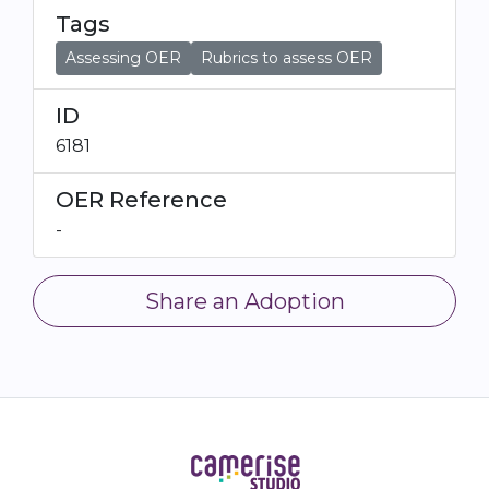
Tags
Assessing OER
Rubrics to assess OER
ID
6181
OER Reference
-
Share an Adoption