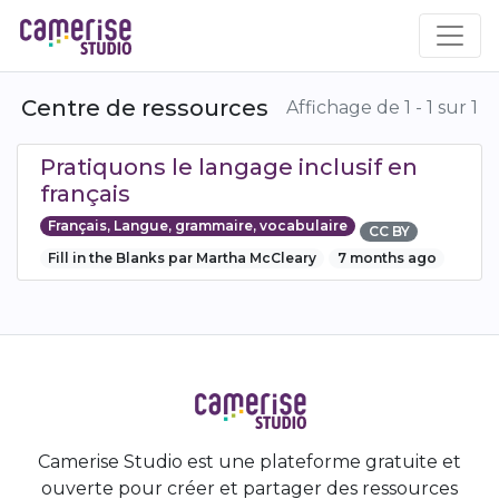
Aller
au
contenu
principal
Centre de ressources
Affichage de 1 - 1 sur 1
Pratiquons le langage inclusif en
français
Français, Langue, grammaire, vocabulaire
CC BY
Fill in the Blanks par Martha McCleary
7 months ago
Camerise Studio est une plateforme gratuite et
ouverte pour créer et partager des ressources