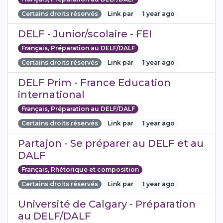
Certains droits réservés
Link par
1 year ago
DELF - Junior/scolaire - FEI
Français, Préparation au DELF/DALF
Certains droits réservés
Link par
1 year ago
DELF Prim - France Education
international
Français, Préparation au DELF/DALF
Certains droits réservés
Link par
1 year ago
Partajon - Se préparer au DELF et au
DALF
Français, Rhétorique et composition
Certains droits réservés
Link par
1 year ago
Université de Calgary - Préparation
au DELF/DALF