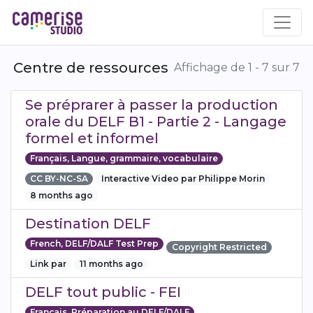
Aller
au
contenu
principal
Centre de ressources
Affichage de 1 - 7 sur 7
Se préprarer à passer la production
orale du DELF B1 - Partie 2 - Langage
formel et informel
Français, Langue, grammaire, vocabulaire
CC BY-NC-SA
Interactive Video par Philippe Morin
8 months ago
Destination DELF
French, DELF/DALF Test Prep
Copyright Restricted
Link par
11 months ago
DELF tout public - FEI
Français, Préparation au DELF/DALF