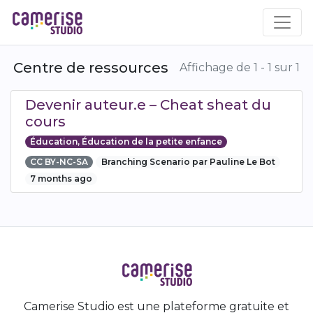
Aller
au
contenu
principal
Centre de ressources
Affichage de 1 - 1 sur 1
Devenir auteur.e – Cheat sheat du
cours
Éducation, Éducation de la petite enfance
CC BY-NC-SA
Branching Scenario par Pauline Le Bot
7 months ago
Camerise Studio est une plateforme gratuite et