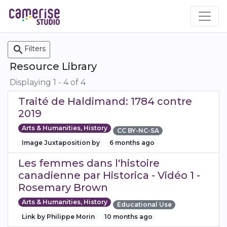
Skip
to
main
content
search
Filters
Resource Library
Displaying 1 - 4 of 4
Traité de Haldimand: 1784 contre
2019
Arts & Humanities, History
CC BY-NC-SA
Image Juxtaposition by
6 months ago
Les femmes dans l'histoire
canadienne par Historica - Vidéo 1 -
Rosemary Brown
Arts & Humanities, History
Educational Use
Link by Philippe Morin
10 months ago