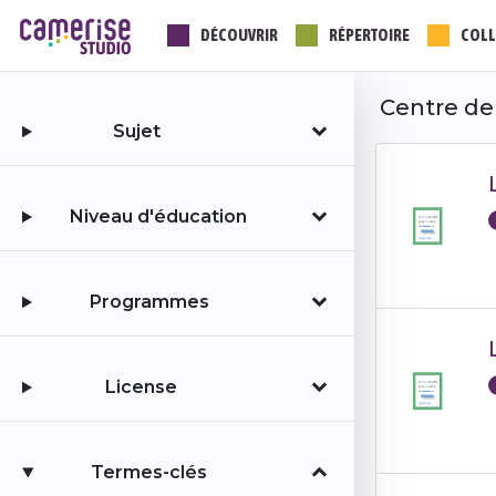
Aller
DÉCOUVRIR
RÉPERTOIRE
COLL
au
contenu
principal
Centre de
Sujet
Niveau d'éducation
Programmes
License
Termes-clés