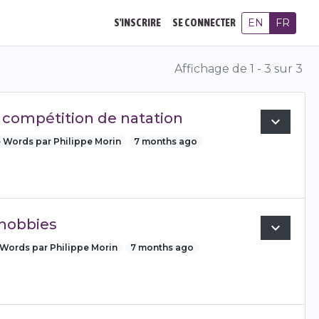
EN
FR
S'INSCRIRE
SE CONNECTER
Affichage de 1 - 3 sur 3
a compétition de natation
expand_more
Preview
e Words par Philippe Morin
7 months ago
 hobbies
expand_more
Preview
 Words par Philippe Morin
7 months ago