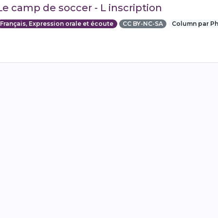
Le camp de soccer - L inscription
Français, Expression orale et écoute
CC BY-NC-SA
Column par Ph