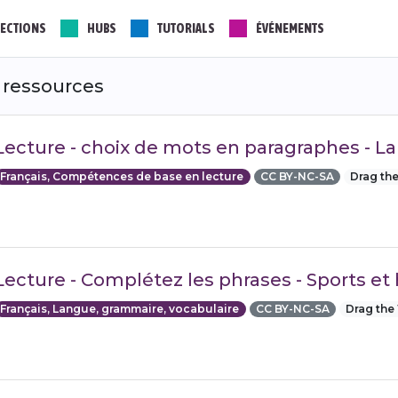
ECTIONS
HUBS
TUTORIALS
ÉVÉNEMENTS
 ressources
Lecture - choix de mots en paragraphes - L
Français, Compétences de base en lecture
CC BY-NC-SA
Drag th
Lecture - Complétez les phrases - Sports et
Français, Langue, grammaire, vocabulaire
CC BY-NC-SA
Drag the