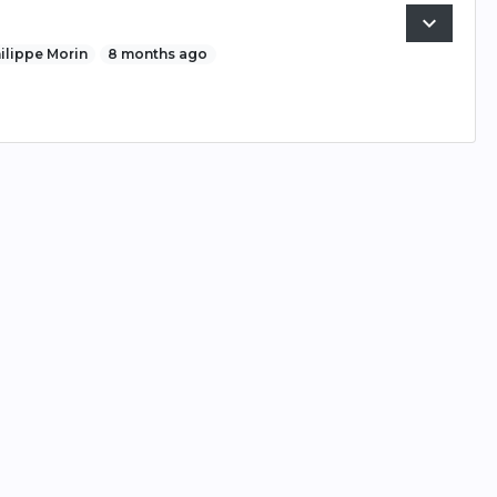
expand_more
Preview
ilippe Morin
8 months ago