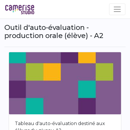
Aller
au
contenu
principal
Outil d'auto-évaluation -
production orale (élève) - A2
Tableau d'auto-évaluation destiné aux