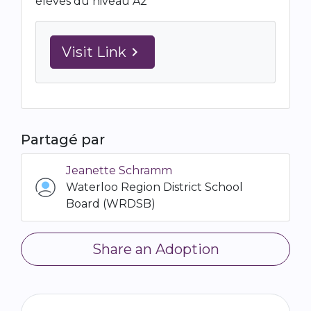
élèves du niveau A2
Visit Link
navigate_next
Partagé par
Jeanette Schramm
Waterloo Region District School
Board (WRDSB)
Share an Adoption