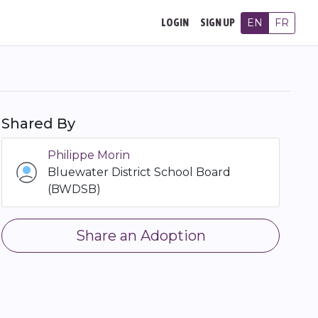
EN
FR
LOGIN
SIGN UP
Shared By
Philippe Morin
Bluewater District School Board
(BWDSB)
Share an Adoption