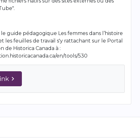
 fichiers natifs sur des sites externes ou des
Tube".
le guide pédagogique Les femmes dans l’histoire
 les feuilles de travail s'y rattachant sur le Portal
n de Historica Canada à :
tion.historicacanada.ca/en/tools/530
Link
navigate_next