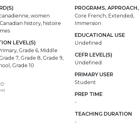
D(S)
PROGRAMS, APPROACH,
e canadienne, women
Core French, Extended,
 Canadian history, histoire
Immersion
mmes
EDUCATIONAL USE
ION LEVEL(S)
Undefined
rimary, Grade 6, Middle
CEFR LEVEL(S)
Grade 7, Grade 8, Grade 9,
Undefined
hool, Grade 10
PRIMARY USER
Student
yet
PREP TIME
-
TEACHING DURATION
-