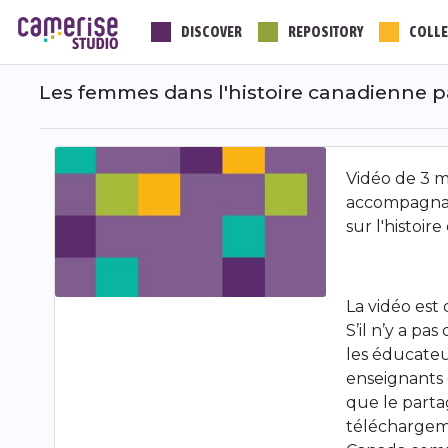
Skip
DISCOVER
REPOSITORY
COLLE
to
main
content
Les femmes dans l'histoire canadienne pa
Vidéo de 3 
accompagnant
sur l'histoi
La vidéo est 
S’il n’y a p
les éducateu
enseignants 
que le parta
téléchargeme