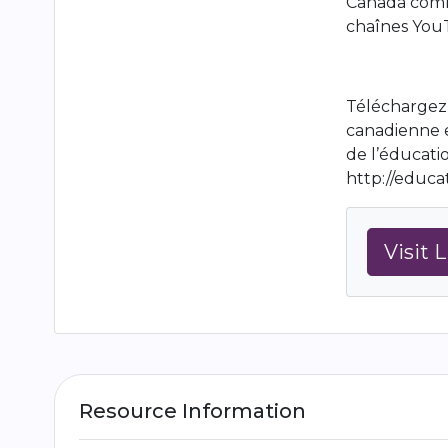
Canada comme
chaînes You
Téléchargez 
canadienne et
de l’éducatio
http://educa
Visit 
Resource Information