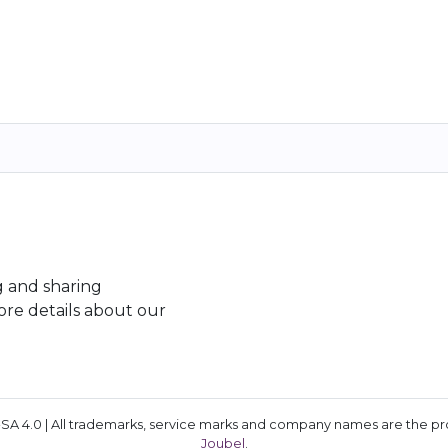
g and sharing
re details about our
A 4.0 | All trademarks, service marks and company names are the prop
Joubel
.