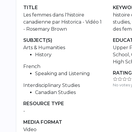
TITLE
KEYWOR
Les femmes dans l'histoire
histoir
canadienne par Historica - Vidéo 1
studies,
- Rosemary Brown
des fe
SUBJECT(S)
EDUCAT
Arts & Humanities
Upper P
History
School, 
High Sc
French
RATING
Speaking and Listening
Interdisciplinary Studies
No votes 
Canadian Studies
RESOURCE TYPE
-
MEDIA FORMAT
Video