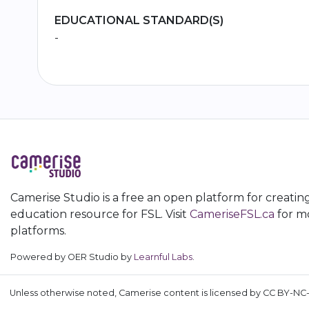
EDUCATIONAL STANDARD(S)
-
Camerise Studio is a free an open platform for creatin
education resource for FSL. Visit
CameriseFSL.ca
for mo
platforms.
Powered by OER Studio by
Learnful Labs
.
Unless otherwise noted, Camerise content is licensed by CC BY-NC-S