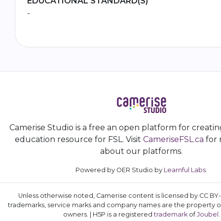
EDUCATIONAL STANDARD(S)
-
Camerise Studio is a free an open platform for creati
education resource for FSL. Visit
CameriseFSL.ca
for 
about our platforms.
Powered by OER Studio by
Learnful Labs
.
Unless otherwise noted, Camerise content is licensed by CC BY-N
trademarks, service marks and company names are the property of
owners. | H5P is a registered
trademark
of
Joubel
.