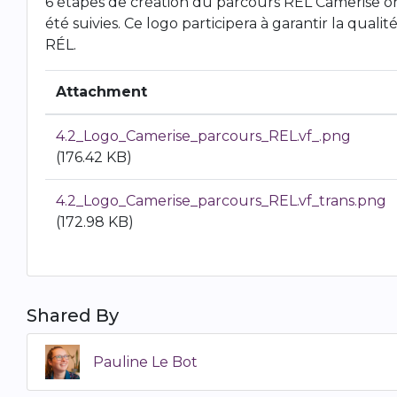
6 étapes de création du parcours RÉL Camerise o
été suivies. Ce logo participera à garantir la qualité
RÉL.
Attachment
4.2_Logo_Camerise_parcours_REL.vf_.png
(176.42 KB)
4.2_Logo_Camerise_parcours_REL.vf_trans.png
(172.98 KB)
Shared By
Pauline Le Bot