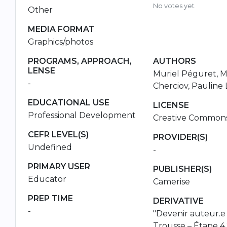
No votes yet
Other
MEDIA FORMAT
Graphics/photos
PROGRAMS, APPROACH,
AUTHORS
LENSE
Muriel Péguret, M
-
Cherciov, Pauline 
EDUCATIONAL USE
LICENSE
Professional Development
Creative Common
CEFR LEVEL(S)
PROVIDER(S)
Undefined
-
PRIMARY USER
PUBLISHER(S)
Educator
Camerise
PREP TIME
DERIVATIVE
-
"Devenir auteur.e
Trousse – Étape 4.