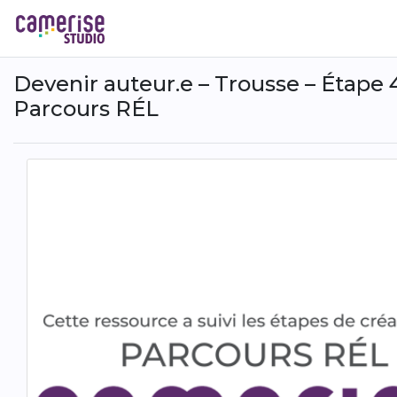
Skip
to
main
content
Devenir auteur.e – Trousse – Étape 4
Parcours RÉL