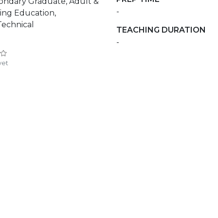
ondary Graduate, Adult &
-
ing Education,
Technical
TEACHING DURATION
-
yet