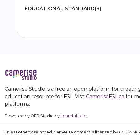
EDUCATIONAL STANDARD(S)
-
Camerise Studio is a free an open platform for creatin
education resource for FSL. Visit
CameriseFSL.ca
for mo
platforms.
Powered by OER Studio by
Learnful Labs
.
Unless otherwise noted, Camerise content is licensed by CC BY-NC-S