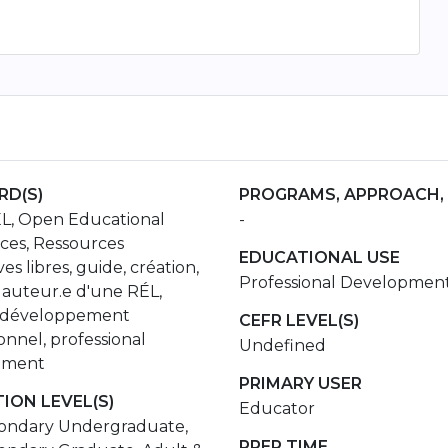
D(S)
PROGRAMS, APPROACH,
L, Open Educational
-
ces, Ressources
EDUCATIONAL USE
es libres, guide, création,
Professional Developmen
 auteur.e d'une RÉL,
, développement
CEFR LEVEL(S)
onnel, professional
Undefined
pment
PRIMARY USER
ION LEVEL(S)
Educator
ondary Undergraduate,
PREP TIME