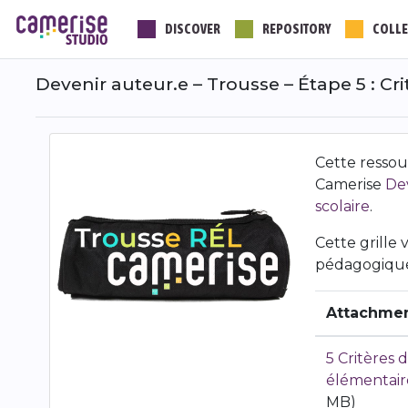
Skip
DISCOVER
REPOSITORY
COLLE
to
main
content
Devenir auteur.e – Trousse – Étape 5 : C
Cette ressour
Camerise
Dev
scolaire
.
Cette grille
pédagogique
Attachme
5 Critères 
élémentair
MB)