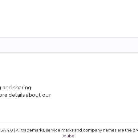
g and sharing
re details about our
A 4.0 | All trademarks, service marks and company names are the prop
Joubel
.