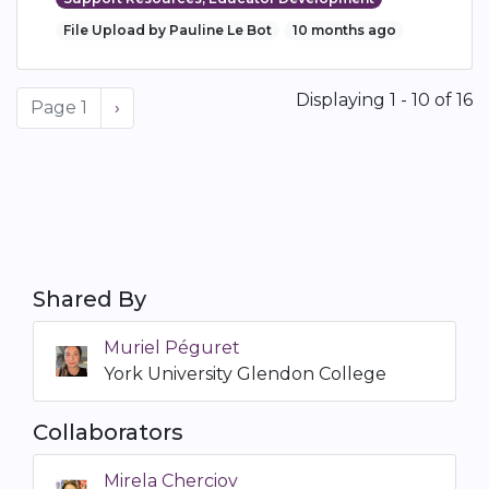
File Upload by Pauline Le Bot
10 months ago
Pagination
Displaying 1 - 10 of 16
Page 1
Next
›
page
Shared By
Muriel Péguret
York University Glendon College
Collaborators
Mirela Cherciov