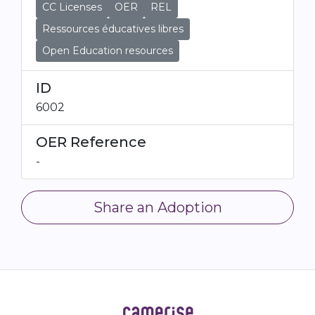
CC Licenses
OER
REL
Ressources éducatives libres
Open Education resources
ID
6002
OER Reference
-
Share an Adoption