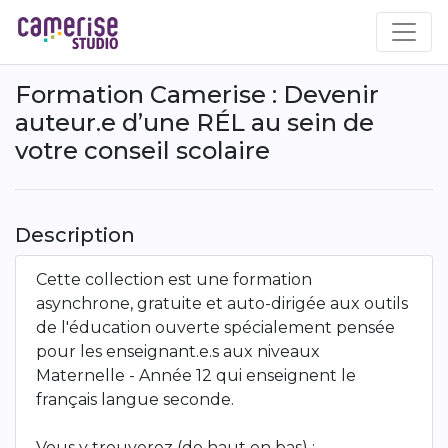
Skip
to
main
content
Formation Camerise : Devenir
auteur.e d’une RÉL au sein de
votre conseil scolaire
Description
Cette collection est une formation
asynchrone, gratuite et auto-dirigée aux outils
de l'éducation ouverte spécialement pensée
pour les enseignant.e.s aux niveaux
Maternelle - Année 12 qui enseignent le
français langue seconde.
Vous y trouverez (de haut en bas) :